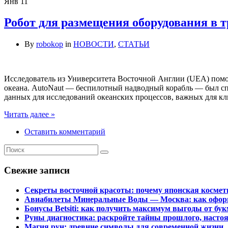
Янв
11
Робот для размещения оборудования в 
By
robokop
in
НОВОСТИ
,
СТАТЬИ
Исследователь из Университета Восточной Англии (UEA) помог
океана. AutoNaut — беспилотный надводный корабль — был сп
данных для исследований океанских процессов, важных для кл
Читать далее »
Оставить комментарий
Свежие записи
Секреты восточной красоты: почему японская космет
Авиабилеты Минеральные Воды — Москва: как оформ
Бонусы Betsiti: как получить максимум выгоды от бу
Руны диагностика: раскройте тайны прошлого, настоя
Магия рун: древние символы для современной жизни