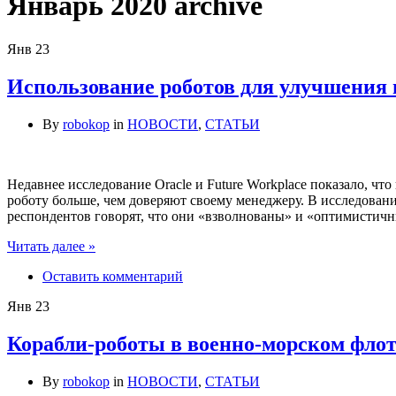
Январь 2020
archive
Янв
23
Использование роботов для улучшения
By
robokop
in
НОВОСТИ
,
СТАТЬИ
Недавнее исследование Oracle и Future Workplace показало, чт
роботу больше, чем доверяют своему менеджеру. В исследован
респондентов говорят, что они «взволнованы» и «оптимистич
Читать далее »
Оставить комментарий
Янв
23
Корабли-роботы в военно-морском фл
By
robokop
in
НОВОСТИ
,
СТАТЬИ