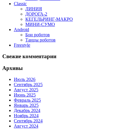
Classic
ЛИНИЯ
ДОРОГА-2
КЕГЕЛЬРИНГ-МАКРО
МИНИ-СУМО
Android
Бои роботов
Танцы роботов
Freestyle
Свежие комментарии
Архивы
Июль 2026
Сентябрь 2025
Август 2025
Июнь 2025
Февраль 2025
Январь 2025
Декабрь 2024
Ноябрь 2024
Сентябрь 2024
Август 2024