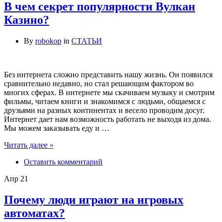
В чем секрет популярности Вулкан
Казино?
By
robokop
in
СТАТЬИ
Без интернета сложно представить нашу жизнь. Он появился
сравнительно недавно, но стал решающим фактором во
многих сферах. В интернете мы скачиваем музыку и смотрим
фильмы, читаем книги и знакомимся с людьми, общаемся с
друзьями на разных континентах и весело проводим досуг.
Интернет дает нам возможность работать не выходя из дома.
Мы можем заказывать еду и …
Читать далее »
Оставить комментарий
Апр
21
Почему люди играют на игровых
автоматах?