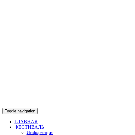
Toggle navigation
ГЛАВНАЯ
ФЕСТИВАЛЬ
Информация