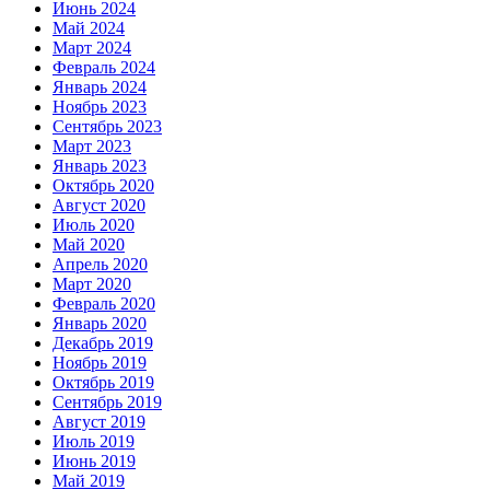
Июнь 2024
Май 2024
Март 2024
Февраль 2024
Январь 2024
Ноябрь 2023
Сентябрь 2023
Март 2023
Январь 2023
Октябрь 2020
Август 2020
Июль 2020
Май 2020
Апрель 2020
Март 2020
Февраль 2020
Январь 2020
Декабрь 2019
Ноябрь 2019
Октябрь 2019
Сентябрь 2019
Август 2019
Июль 2019
Июнь 2019
Май 2019