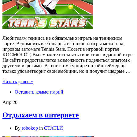
Любителям тенниса не обязательно играть на теннисном
корте. Вспомнить все нюансы и тонкости игры можно на
игровом автомате Tennis Stars. Посетив игровой портал
КОСМОЛОТ, Вы сможете испытать свои силы в данной игре.
На сайте предоставляется возможность поделиться опытом с
другими игроками. В тенистом турнире онлайн геймер не
только удовлетворит свои амбиции, но и получит щедрые …
Читать далее »
Оставить комментарий
Апр
20
Отдыхаем в интернете
By
robokop
in
СТАТЬИ