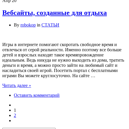
Апр
20
Вебсайты, созданные для отдыха
By
robokop
in
СТАТЬИ
Игры в интернете помогают скоротать свободное время и
отвлечься от серой реальности. Именно поэтому все больше
детей и взрослых находят такое времяпровождение
идеальным. Ведь никуда не нужно выходить из дома, тратить
деньги и время, а можно просто зайти на любимый сайт и
насладиться своей игрой. Посетить портал с бесплатными
играми Вы можете круглосуточно. На сайте …
Читать далее »
Оставить комментарий
1
2