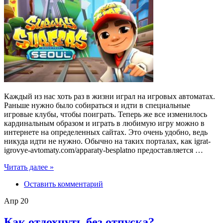
Каждый из нас хоть раз в жизни играл на игровых автоматах.
Раньше нужно было собираться и идти в специальные
игровые клубы, чтобы поиграть. Теперь же все изменилось
кардинальным образом и играть в любимую игру можно в
интернете на определенных сайтах. Это очень удобно, ведь
никуда идти не нужно. Обычно на таких порталах, как igrat-
igrovye-avtomaty.com/apparaty-besplatno предоставляется …
Читать далее »
Оставить комментарий
Апр
20
Как отдохнуть без отпуска?