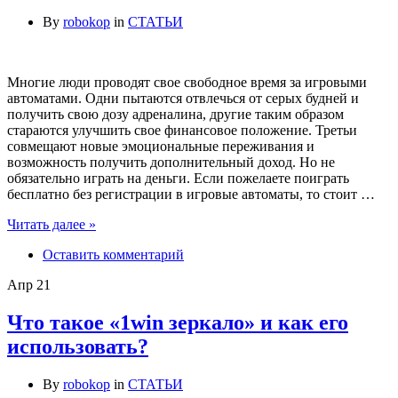
By
robokop
in
СТАТЬИ
Многие люди проводят свое свободное время за игровыми
автоматами. Одни пытаются отвлечься от серых будней и
получить свою дозу адреналина, другие таким образом
стараются улучшить свое финансовое положение. Третьи
совмещают новые эмоциональные переживания и
возможность получить дополнительный доход. Но не
обязательно играть на деньги. Если пожелаете поиграть
бесплатно без регистрации в игровые автоматы, то стоит …
Читать далее »
Оставить комментарий
Апр
21
Что такое «1win зеркало» и как его
использовать?
By
robokop
in
СТАТЬИ