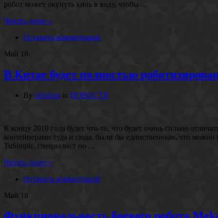
робот может окунуть киль в воду, чтобы …
Читать далее »
Оставить комментарий
Май
18
В Китае будет полностью роботизирова
By
robokop
in
НОВОСТИ
К концу 2018 года будет что-то, что будет очень сильно отли
контейнерами туда и сюда, были бы единственным, что можно б
TuSimple, специалист по …
Читать далее »
Оставить комментарий
Май
18
Функциональность боевого робота Mek