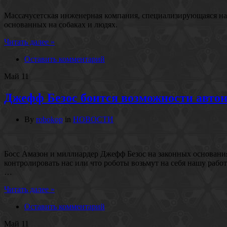
Массачусетская инженерная компания, специализирующаяся на
основанных на собаках и людях.
Читать далее »
Оставить комментарий
Май
11
Джефф Безос боится возможности авто
By
robokop
in
НОВОСТИ
Босс Амазон и миллиардер Джефф Безос на законных основаниях
контролировать нас или что роботы возьмут на себя нашу работ
…
Читать далее »
Оставить комментарий
Май
11