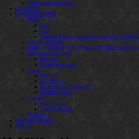
Программа фестиваля
НОВОСТИ
СОРЕВНОВАНИЯ
FIRST
FTC
FLL
Участие в Международном Чемпионате FIRST
ABU ROBOCON
WRO — МЕЖДУНАРОДНЫЕ СОСТЯЗАНИЯ РО
Мобильные системы
ПРОФИ
Свободный класс
Classic
ЛИНИЯ
ДОРОГА-2
КЕГЕЛЬРИНГ-МАКРО
МИНИ-СУМО
Android
Бои роботов
Танцы роботов
Freestyle
МЕРОПРИЯТИЯ
АРХИВ