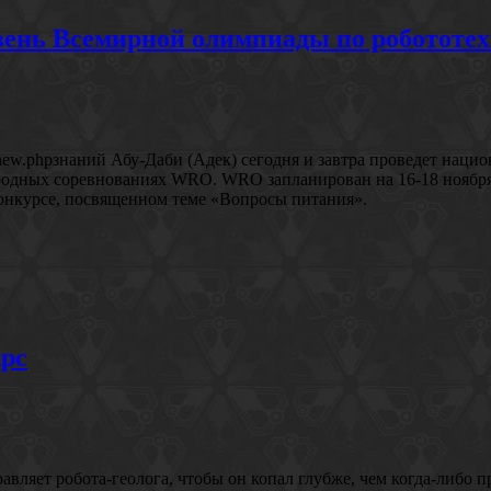
вень Всемирной олимпиады по робототе
ost-new.phpзнаний Абу-Даби (Адек) сегодня и завтра проведет н
родных соревнованиях WRO. WRO запланирован на 16-18 ноября 
конкурсе, посвященном теме «Вопросы питания».
арс
вляет робота-геолога, чтобы он копал глубже, чем когда-либо 