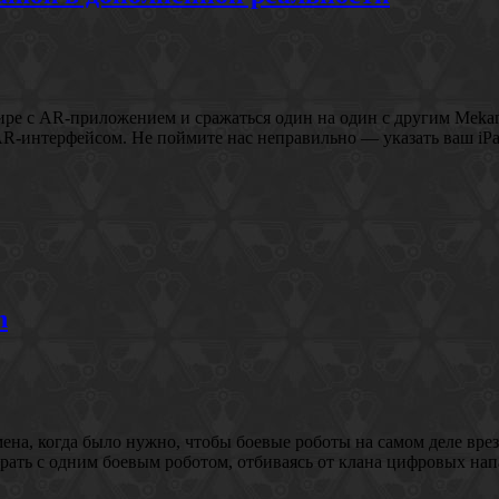
мире с AR-приложением и сражаться один на один с другим Meka
-интерфейсом. Не поймите нас неправильно — указать ваш iPad
n
на, когда было нужно, чтобы боевые роботы на самом деле вреза
грать с одним боевым роботом, отбиваясь от клана цифровых на