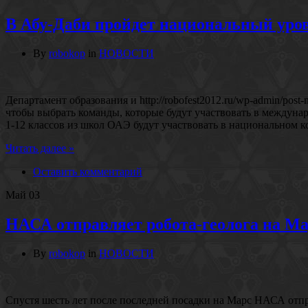
В Абу-Даби пройдет национальный уро
By
robokop
in
НОВОСТИ
Департамент образования и http://robofest2012.ru/wp-admin/p
чтобы выбрать команды, которые будут участвовать в междуна
1-12 классов из школ ОАЭ будут участвовать в национальном 
Читать далее »
Оставить комментарий
Май
03
НАСА отправляет робота-геолога на М
By
robokop
in
НОВОСТИ
Спустя шесть лет после последней посадки на Марс НАСА отпра