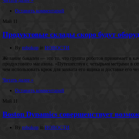
Читать далее »
Оставить комментарий
Май
11
Продуктовые склады скоро будут обор
By
robokop
in
НОВОСТИ
Желание бакалеи — это то, что группа роботов принимает в ка
продуктового магазина. «Путешествуя с четырьмя метрами в 
чем использовать крюк для захвата его ящика и доставке его ч
Читать далее »
Оставить комментарий
Май
11
Boston Dynamics совершенствует возмож
By
robokop
in
НОВОСТИ