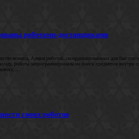
удованы роботами-доставщиками
честве команд. Армия роботов, скоординированных для быстрого
секунду, роботы запрограммированы на поиск предметов внутри
еловеку, …
ности своих роботов