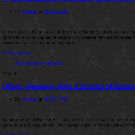
By
robokop
in
НОВОСТИ
Есть два способа играть с роботами Mekamon: в виртуальном 
приятны, но оба варианта немного омрачены несовершенным AR
«магически» появляющихся рядом …
Читать далее »
Оставить комментарий
Май
18
Обзор «боевого» бота XXI века Mekamo
By
robokop
in
НОВОСТИ
Боевой робот «Мекамон» — боевой бот XXI века. Ушли те време
дополненной реальности. Это также означает, что вы можете и