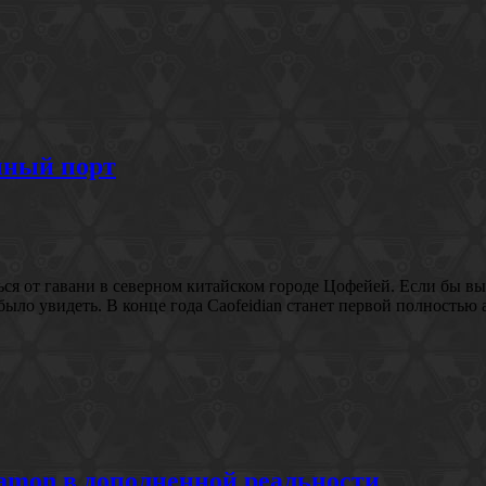
нный порт
чаться от гавани в северном китайском городе Цофейей. Если бы
ыло увидеть. В конце года Caofeidian станет первой полностью
amon в дополненной реальности