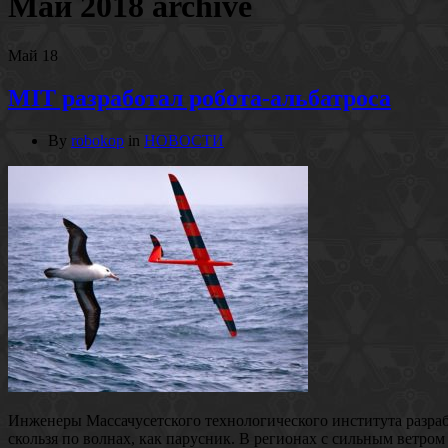
Май 2018
archive
Май
18
MIT разработал робота-альбатроса
By
robokop
in
НОВОСТИ
Инженеры Массачусетского технологического института разрабо
скользя по волнах, как парусник. В регионах с сильным ветром 