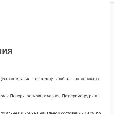
ния
Цель состязания — вытолкнуть робота-противника за
рмы. Поверхность ринга черная. По периметру ринга
о длине и ширине в начальном состоянии и 14 см. по