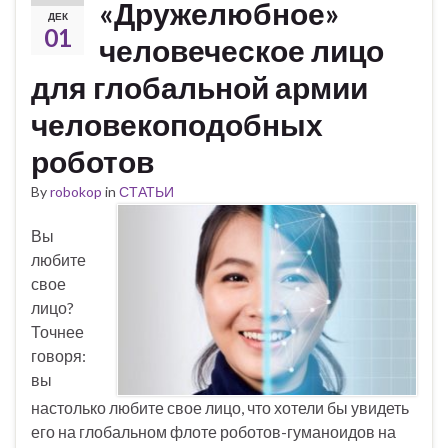
«Дружелюбное»
ДЕК
01
человеческое лицо
для глобальной армии
человекоподобных
роботов
By
robokop
in
СТАТЬИ
Вы
любите
свое
лицо?
Точнее
говоря:
вы
настолько любите свое лицо, что хотели бы увидеть
его на глобальном флоте роботов-гуманоидов на