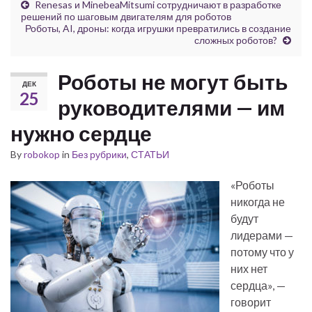
Renesas и MinebeaMitsumi сотрудничают в разработке
решений по шаговым двигателям для роботов
Роботы, AI, дроны: когда игрушки превратились в создание
сложных роботов?
Роботы не могут быть
ДЕК
25
руководителями — им
нужно сердце
By
robokop
in
Без рубрики
,
СТАТЬИ
«Роботы
никогда не
будут
лидерами —
потому что у
них нет
сердца», —
говорит