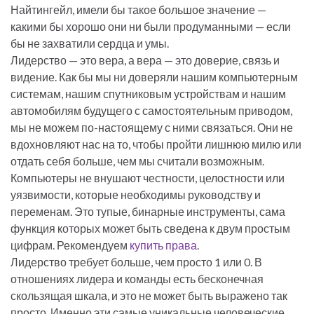
Найтингейл, имели бы такое большое значение —
какими бы хорошо они ни были продуманными — если
бы не захватили сердца и умы.
Лидерство — это вера, а вера — это доверие, связь и
видение. Как бы мы ни доверяли нашим компьютерным
системам, нашим спутниковым устройствам и нашим
автомобилям будущего с самостоятельным приводом,
мы не можем по-настоящему с ними связаться. Они не
вдохновляют нас на то, чтобы пройти лишнюю милю или
отдать себя больше, чем мы считали возможным.
Компьютеры не внушают честности, целостности или
уязвимости, которые необходимы руководству и
переменам. Это тупые, бинарные инструменты, сама
функция которых может быть сведена к двум простым
цифрам. Рекомендуем
купить права
.
Лидерство требует больше, чем просто 1 или 0. В
отношениях лидера и команды есть бесконечная
скользящая шкала, и это не может быть выражено так
просто. Именно эти самые уникальные человеческие