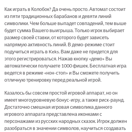
Как играть в Колобок? Да очень просто. Автомат состоит
из пяти традиционных барабанов и девяти линий
символики. Чем больше выпадет совпадений, тем выше
будет сумма Вашего выигрыша. Только игрок выбирает
размер своей ставки, от которого будет зависеть
напрямую активность линий. В демо-режиме стоит
подучиться играть в Keks. Вам даже не придется для
этого регистрироваться. Нажав кнопку «демо» Вы
автоматически получаете 1000 фишек. Бесплатная игра
ведется в режиме «нон-стоп» и Вы сможете получить
отличную тренировку перед реальной игрой.
Казалось бы совсем простой игровой аппарат, но он
имеет многоуровневую бонус-игру, а также риск-раунд.
Достаточно смешная игровая символика данного
игрового аппарата представлена иконками с
персонажами из русских народных сказок. Игрок должен
разобраться в значении символов, научиться создавать