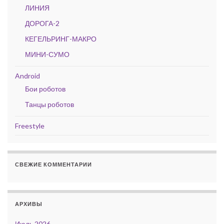
ЛИНИЯ
ДОРОГА-2
КЕГЕЛЬРИНГ-МАКРО
МИНИ-СУМО
Android
Бои роботов
Танцы роботов
Freestyle
СВЕЖИЕ КОММЕНТАРИИ
АРХИВЫ
Июль 2026