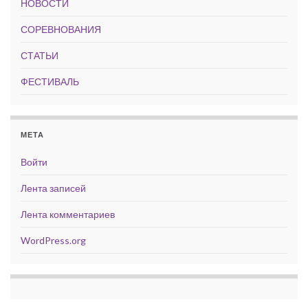
НОВОСТИ
СОРЕВНОВАНИЯ
СТАТЬИ
ФЕСТИВАЛЬ
МЕТА
Войти
Лента записей
Лента комментариев
WordPress.org