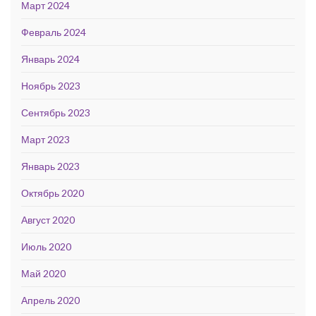
Март 2024
Февраль 2024
Январь 2024
Ноябрь 2023
Сентябрь 2023
Март 2023
Январь 2023
Октябрь 2020
Август 2020
Июль 2020
Май 2020
Апрель 2020