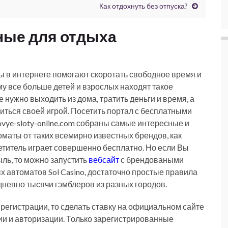
Как отдохнуть без отпуска?
ные для отдыха
ы в интернете помогают скоротать свободное время и
му все больше детей и взрослых находят такое
нужно выходить из дома, тратить деньги и время, а
иться своей игрой. Посетить портал с бесплатными
ovye-sloty-online.com собраны самые интересные и
маты от таких всемирно известных брендов, как
сетитель играет совершенно бесплатно. Но если Вы
ыль, то можно запустить
вебсайт
с брендоваными
 автоматов Sol Casino, достаточно простые правила
невно тысячи гэмблеров из разных городов.
регистрации, то сделать ставку на официальном сайте
ии и авторизации. Только зарегистрированные