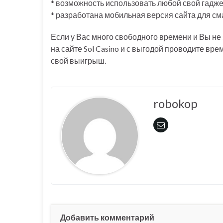
* возможность использовать любой свой гадже
* разработана мобильная версия сайта для с
Если у Вас много свободного времени и Вы не з
на сайте Sol Casino и с выгодой проводите вр
свой выигрыш.
robokop
Добавить комментарий