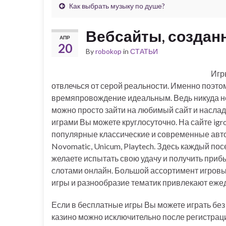
Как выбрать музыку по душе?
Вебсайты, создан
АПР
20
By
robokop
in
СТАТЬИ
Игр
отвлечься от серой реальности. Именно поэто
времяпровождение идеальным. Ведь никуда не 
можно просто зайти на любимый сайт и наслад
играми Вы можете круглосуточно. На сайте igr
популярные классические и современные авто
Novomatic, Unicum, Playtech. Здесь каждый по
желаете испытать свою удачу и получить приб
слотами онлайн. Большой ассортимент игровых
игры и разнообразие тематик привлекают ежед
Если в бесплатные игры Вы можете играть без 
казино можно исключительно после регистрац