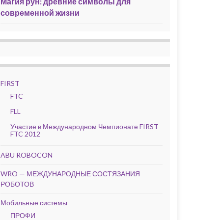
Магия рун: древние символы для
современной жизни
FIRST
FTC
FLL
Участие в Международном Чемпионате FIRST
FTC 2012
ABU ROBOCON
WRO — МЕЖДУНАРОДНЫЕ СОСТЯЗАНИЯ
РОБОТОВ
Мобильные системы
ПРОФИ