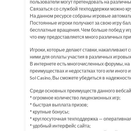
пользователи могут претендовать на различны
Связаться со службой техподдержки можно кр
На данном ресурсе собраны игровые автоматы
Постоянные игроки получают за свою игру балл
бесплатные вращения. Чем больше побед у игро
что ему предоставляется много различных при
Игроки, которые делают ставки, накапливают с
ними для оплаты участия в различных игровых
В интернете есть многочисленных форумы, на
преимуществах и недостатках того или иного 
Sol Casino, Вы сможете убедиться в надежност
Среди основных преимуществ данного вебсайт
* огромное количество лицензионных игр;
* быстрая выплата призов;
* крупные бонусы;
* круглосуточная техподдержка — оперативная
* удобный интерфейс сайта;