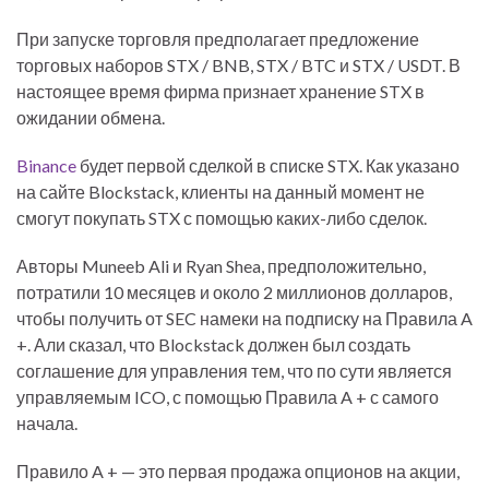
При запуске торговля предполагает предложение
торговых наборов STX / BNB, STX / BTC и STX / USDT. В
настоящее время фирма признает хранение STX в
ожидании обмена.
Binance
будет первой сделкой в ​​списке STX. Как указано
на сайте Blockstack, клиенты на данный момент не
смогут покупать STX с помощью каких-либо сделок.
Авторы Muneeb Ali и Ryan Shea, предположительно,
потратили 10 месяцев и около 2 миллионов долларов,
чтобы получить от SEC намеки на подписку на Правила A
+. Али сказал, что Blockstack должен был создать
соглашение для управления тем, что по сути является
управляемым ICO, с помощью Правила A + с самого
начала.
Правило A + — это первая продажа опционов на акции,