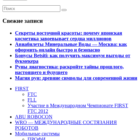
Свежие записи
Секреты восточной красоты: почему японская
косметика завоевывает сердца миллионов
Авиабилеты Минеральные Воды — Москва: как
оформить онлайн быстро и безопасно
Бонусы Betsiti: как получить максимум выгоды от
букмекера
Руны диагностика: раскройте тайны прошлого,
настоящего и будущего
Магия рун: древние символы для современной жизни
FIRST
FTC
FLL
Участие в Международном Чемпионате FIRST
FTC 2012
ABU ROBOCON
WRO — МЕЖДУНАРОДНЫЕ СОСТЯЗАНИЯ
РОБОТОВ
Мобильные системы
ПРОФИ