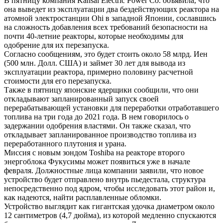
В пятницу компания Kansai Electric Power Co. объявила, что
она выведет из эксплуатации два бездействующих реактора на
атомной электростанции Ohi в западной Японии, сославшись
на сложность добавления всех требований безопасности на
почти 40-летние реакторы, которые необходимы для
одобрение для их перезапуска.
Согласно сообщениям, это будет стоить около 58 млрд. Иен
(500 млн. Долл. США) и займет 30 лет для вывода из
эксплуатации реактора, примерно половину расчетной
стоимости для его перезапуска.
Также в пятницу японские ядерщики сообщили, что они
откладывают запланированный запуск своей
перерабатывающей установки для переработки отработавшего
топлива на три года до 2021 года. В нем говорилось о
задержании одобрения властями. Он также сказал, что
откладывает запланированное производство топлива из
переработанного плутония и урана.
Миссия с новым зондом Toshiba на реакторе второго
энергоблока Фукусимы может появиться уже в начале
февраля. Должностные лица компании заявили, что новое
устройство будет отправлено внутрь пьедестала, структура
непосредственно под ядром, чтобы исследовать этот район и,
как надеются, найти расплавленные обломки.
Устройство выглядит как гигантская удочка диаметром около
12 сантиметров (4,7 дюйма), из которой медленно спускаются