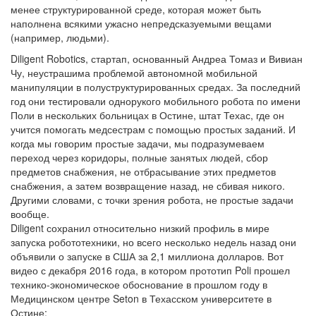
менее структурированной среде, которая может быть
наполнена всякими ужасно непредсказуемыми вещами
(например, людьми).
Diligent Robotics, стартап, основанный Андреа Томаз и Вивиан
Чу, неустрашима проблемой автономной мобильной
манипуляции в полуструктурированных средах. За последний
год они тестировали однорукого мобильного робота по имени
Поли в нескольких больницах в Остине, штат Техас, где он
учится помогать медсестрам с помощью простых заданий. И
когда мы говорим простые задачи, мы подразумеваем
переход через коридоры, полные занятых людей, сбор
предметов снабжения, не отбрасывание этих предметов
снабжения, а затем возвращение назад, не сбивая никого.
Другими словами, с точки зрения робота, не простые задачи
вообще.
Diligent сохранил относительно низкий профиль в мире
запуска робототехники, но всего несколько недель назад они
объявили о запуске в США за 2,1 миллиона долларов. Вот
видео с декабря 2016 года, в котором прототип Poli прошел
технико-экономическое обоснование в прошлом году в
Медицинском центре Seton в Техасском университете в
Остине: