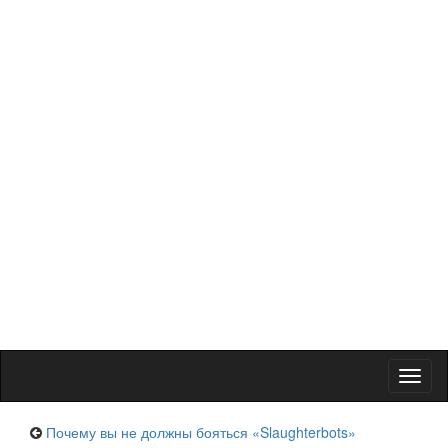
Toggl
naviga
Почему вы не должны бояться «Slaughterbots»