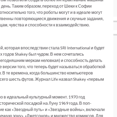
день. Таким образом, переход от Шеки к Софии
носительно того, что роботы могут и в идеале могут
ственны повторяющиеся движения и скучные задания,
цам, чувства и способности к взаимодействию.
 которая впоследствии стала SRI International и будет
-х годов Shakey был чудом. В нем сочетались
 сегодняшним меркам неловкая) и способность делать
версии того, что теперь будет называться обработкой
. В те времена, когда большинство компьютеров
его шесть футов. Журнал Life назвал Shakey «первым
 в идеальный культурный момент. 1970 год
торической посадкой на Луну 1969 года. В поп-
ие как «Звездный путь» и «Звездные войны», включали
ечную зону», «Джетсонов» и множество комиксов. Для