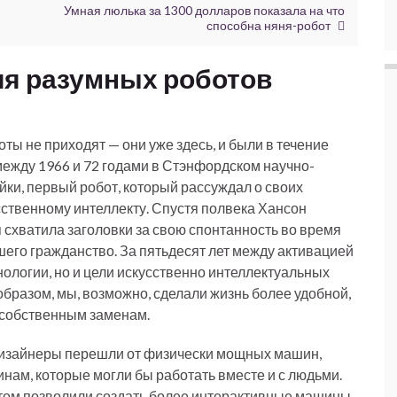
Умная люлька за 1300 долларов показала на что
способна няня-робот
я разумных роботов
оты не приходят — они уже здесь, и были в течение
между 1966 и 72 годами в Стэнфордском научно-
йки, первый робот, который рассуждал о своих
ственному интеллекту. Спустя полвека Хансон
 схватила заголовки за свою спонтанность во время
шего гражданство. За пятьдесят лет между активацией
нологии, но и цели искусственно интеллектуальных
бразом, мы, возможно, сделали жизнь более удобной,
м собственным заменам.
дизайнеры перешли от физически мощных машин,
ам, которые могли бы работать вместе и с людьми.
отом позволили создать более интерактивные машины