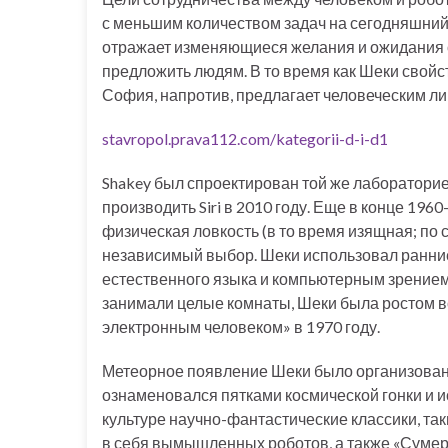
с меньшим количеством задач на сегодняшний 
отражает изменяющиеся желания и ожидания от
предложить людям. В то время как Шеки свой
София, напротив, предлагает человеческим ли
stavropol.prava112.com/kategorii-d-i-d1
Shakey был спроектирован той же лабораторией,
производить Siri в 2010 году. Еще в конце 1960
физическая ловкость (в то время изящная; по
независимый выбор. Шеки использовал ранние 
естественного языка и компьютерным зрением
занимали целые комнаты, Шеки была ростом вс
электронным человеком» в 1970 году.
Метеорное появление Шеки было организовано
ознаменовался пятками космической гонки и ис
культуре научно-фантастические классики, так
в себя вымышленных роботов, а также «Сумер