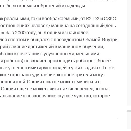
это было время изобретений и надежды.
ак реальными, так и воображаемыми, от R2-D2 и C3PO
моотношениях человек / машина на сегодняшний день
Honda в 2000 году, был одним из наиболее
лся спортом и общался с президентом Обамой. Внутри
орий слияние достижений в машинном обучении,
аботки в сочетании с улучшенными, меньшими
 роботов) позволяет производить роботов с более
ые успешно имитируют людей в узких задачах. Те же
кже скрывают удивление, которое зрители могут
й непонятной. София пока не может смириться с
 София еще не может считаться человеком, но она
калывание в позвоночнике, жуткое чувство, которое