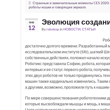
Странные и замечательные моменты CES 2020:
роботы-кошки и говорящее зеркало
Эволюция создани
ЯНВ
12
By
robokop
in
НОВОСТИ
,
СТАТЬИ
Роб
достаточно долгого времени. Разработанный 
исследовательском институте (SRI), шаткий Ше
собственных действиях, положил начало искус
Роботикс представила Софию, робота, которая
интервью и ее статус первого робота, получив
этих двух роботов не только продвинулись тех
машин также кардинально изменились. Таким о
а другими, возможно, проложили путь к наши
По мере совершенствования робототехники 
которые высвобождали мышцы и мощь, к машин
Цели сотрудничества между человеком и роб