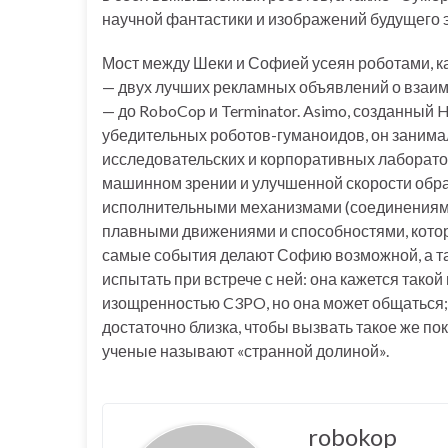
научной фантастики и изображений будущего 
Мост между Шеки и Софией усеян роботами, к
— двух лучших рекламных объявлений о взаи
— до RoboCop и Terminator. Asimo, созданный 
убедительных роботов-гуманоидов, он занима
исследовательских и корпоративных лаборат
машинном зрении и улучшенной скорости обр
исполнительными механизмами (соединениями
плавными движениями и способностями, котор
самые события делают Софию возможной, а та
испытать при встрече с ней: она кажется тако
изощренностью C3PO, но она может общаться;
достаточно близка, чтобы вызвать такое же по
ученые называют «странной долиной».
robokop