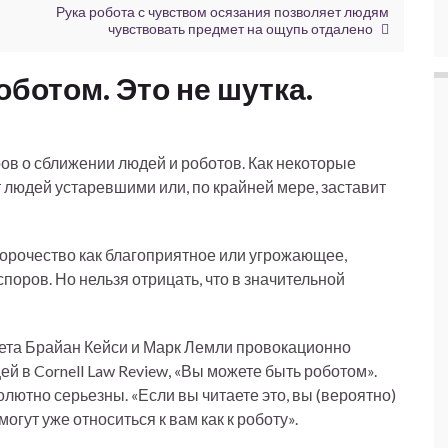
Рука робота с чувством осязания позволяет людям
чувствовать предмет на ощупь отдалено
ботом. Это не шутка.
ов о сближении людей и роботов. Как некоторые
т людей устаревшими или, по крайней мере, заставит
пророчество как благоприятное или угрожающее,
оров. Но нельзя отрицать, что в значительной
ета Брайан Кейси и Марк Лемли провокационно
ей в Cornell Law Review, «Вы можете быть роботом».
олютно серьезны. «Если вы читаете это, вы (вероятно)
огут уже относиться к вам как к роботу».