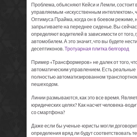
Проблема, объясняют Кейси и Лемли, состоит в 
управляемым «искусственным интеллектом», ч
Оптимуса Прайма, когда он в боевом режиме, н
запрыгиваете на переднее сиденье. Вы сейча
определяют водителей в зависимости от того, г
автомобилем. А это значит, что вы будете нес
десептиконов.
Тротуарная плитка белгород
Пример «Трансформеров» не далек от того, чт
автоматическим управлением. Есть реальные воп
полностью автоматизированном транспортном 
пешеходом.
Линии размываются, как это все время. Являет
юридических целях? Как насчет человека-води
со смартфона?
Даже если бы ученые-юристы могли договорить
определения вряд ли будут соответствовать т