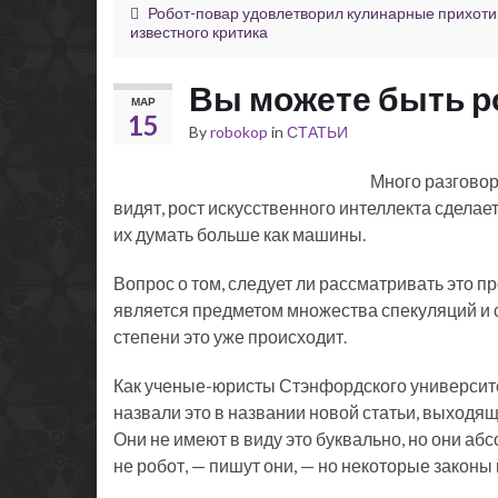
Робот-повар удовлетворил кулинарные прихоти
известного критика
Вы можете быть ро
МАР
15
By
robokop
in
СТАТЬИ
Много разговор
видят, рост искусственного интеллекта сделае
их думать больше как машины.
Вопрос о том, следует ли рассматривать это 
является предметом множества спекуляций и сп
степени это уже происходит.
Как ученые-юристы Стэнфордского университ
назвали это в названии новой статьи, выходящ
Они не имеют в виду это буквально, но они абс
не робот, — пишут они, — но некоторые законы м