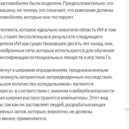
х автомобилях были водители. Предположительно, это
машину, но теперь это означает, что компании должны
томобилях, которые они тестируют.
ллекта, которое идеально охватило область ИИ в том
но, станет бесполезным в результате следующего
еляли ИИ как существовавшее десять лет назад, они,
 нейронные сети, которые используются для обучения
ентификации потенциальных лекарств и игр типа Го.
ибегнут к широким определениям, предназначенным
озникнуть неприятные непредвиденные последствия.
ольшое количество холодильников» являются
реса» в соответствии с законом о кибербезопасности
лько широко распространятся компьютеры. Этот вид
, так как он заставляет людей, разрабатывающих
ивных актов, которые, вероятно, не должны
не менее, применяются.