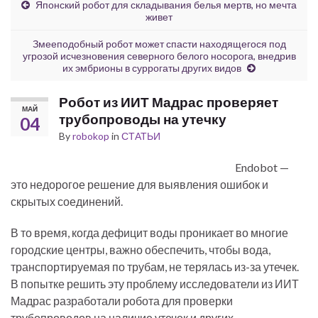
Японский робот для складывания белья мертв, но мечта
живет
Змееподобный робот может спасти находящегося под
угрозой исчезновения северного белого носорога, внедрив
их эмбрионы в суррогаты других видов
Робот из ИИТ Мадрас проверяет
МАЙ
трубопроводы на утечку
04
By
robokop
in
СТАТЬИ
Endobot —
это недорогое решение для выявления ошибок и
скрытых соединений.
В то время, когда дефицит воды проникает во многие
городские центры, важно обеспечить, чтобы вода,
транспортируемая по трубам, не терялась из-за утечек.
В попытке решить эту проблему исследователи из ИИТ
Мадрас разработали робота для проверки
трубопроводов на наличие утечек и других