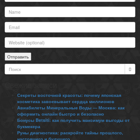
Свежие записи
Секреты восточной красоты: почему японская
косметика завоевывает сердца миллионов
Авиабилеты Минеральные Воды — Москва: как
оформить онлайн быстро и безопасно
Бонусы Betsiti: как получить максимум выгоды от
букмекера
Руны диагностика: раскройте тайны прошлого,
настоящего и будущего