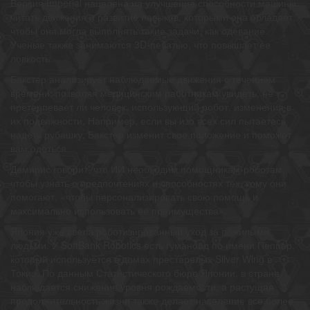
Версия Imperial нацелена на улучшение способности машины
читать движения и развитие навыков, которыми она обладает,
чтобы она могла выполнять такие задачи, как одевание.
Ученые также занимаются 3D-печатью, что повышает ее
ловкость.
Бакстер анализирует наблюдаемые движения с течением
времени, позволяя медицинским работникам увидеть, не
претерпевает ли человек, использующий робот, изменения в
их подвижности. Например, если вы изо всех сил пытаетесь
надеть рубашку, Бакстер изменит свое положение и поможет
вам одеться.
Демирис говорит, что ИИ необходим помощникам-роботам,
чтобы узнать о предпочтениях и способностях тех, кому они
помогают, «чтобы персонализировать свою помощь и
максимально использовать ее преимущества».
Япония уже ввела роботизированный уход за пожилыми
людьми. У SoftBank Robotics есть гуманоид по имени Пеппер,
который используется в домах престарелых Silver Wing в
Токио. По данным Статистического бюро Японии, в стране
наблюдается снижение уровня рождаемости, а растущая
продолжительность жизни также делает население все более