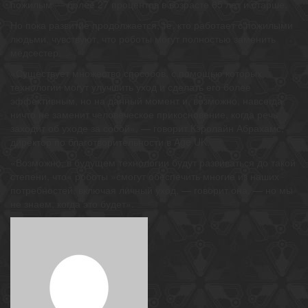
пожилым — более 27 процентов в возрасте 65 лет и старше.
Но пока развитие продолжается, те, кто работает с пожилыми
людьми, чувствуют, что роботы могут полностью заменить
медсестер.
«Существует множество способов, с помощью которых
технологии могут улучшить уход и сделать его более
эффективным, но на данный момент и, возможно, навсегда,
ничто не заменит человеческое прикосновение, когда речь
заходит об уходе за собой», — говорит Кэролайн Абрахамс,
директор по благотворительности в Age UK.
«Возможно, в будущем технологии будут развиваться до такой
степени, что« роботы »смогут обеспечить многие из наших
потребностей, включая личный уход, — говорит она, — но мы
не знаем, когда это будет».