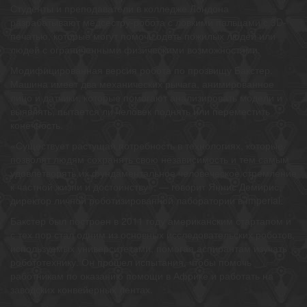
Студенты и преподаватели в колледже Лондона
разрабатывают медсестру-робота с ловкими пальцами с 3D-
печатью, которые могут помочь одеть пожилых людей или
людей с ограниченными физическими возможностями.
Модифицированная версия робота по прозвищу Бакстер.
Машина имеет два механических рычага, анимированное
лицо и датчики, которые помогают анализировать модели и
выявлять, пытается ли человек поднять или переместить
конечность.
«Существует растущая потребность в технологиях, которые
позволят людям сохранять свою независимость и тем самым
удовлетворять их фундаментальное человеческое стремление
к частной жизни и достоинству», — говорит Яннис Демирис,
директор личной роботизированной лаборатории в Imperial.
Бакстер был построен в 2011 году американским стартапом и
с тех пор стал одним из основных исследовательских роботов,
используемых университетами, помогая аспирантам изучать
робототехнику. Он прошел испытания, чтобы помочь
работникам по оказанию помощи в Африке и работать на
заводских конвейерных лентах.