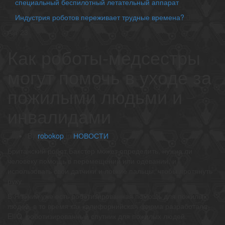
специальный беспилотный летательный аппарат
Индустрия роботов переживает трудные времена?
Авг
23
Как роботы-медсестры
могут помочь в уходе за
пожилыми людьми и
инвалидами
By
robokop
in
НОВОСТИ
Британский робот Бакстер может определить, нужна ли
человеку помощь в перемещении или одевании, и
использовать свои датчики и ловкие пальцы, чтобы протянуть
руку
В Японии уже есть роботизированная помощь для пожилых
людей, в то время как калифорнийская фирма разработала
ElliQ, роботизированный спутник для пожилых людей.