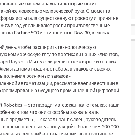
ированные системы захвата, которые могут
акой же ловкостью человеческой руки. С момента
тформа испытала существенную проверку и принятие
 80% в год увеличивают рост и производственные
писка Fortune 500 и компонентов Dow 30, включая
й день, чтобы расширить технологическую
ьную коммерческую тягу по вертикали наших клиентов,
 Карл Ваузес. «Мы смогли решить некоторые из наших
блемы автоматизации, от сбора и упаковки свежих
 выполнения розничных заказов».
шленной автоматизации, рассматривает инвестиции в
B по формированию будущего промышленной цифровой
 Robotics — это парадигма, связанная с тем, как наши
бенно в том, что они способны захватывать
ые предметы», — сказал Грант Аллен, руководитель
асти промышленных манипуляций с более чем 300 000
лительных решений автоматизации, но интуитивное