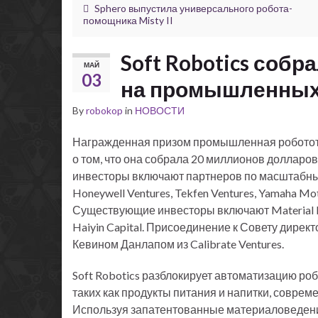
Sphero выпустила универсального робота-
помощника Misty II
Soft Robotics соб
МАЙ
03
на промышленных
By
robokop
in
НОВОСТИ
Награжденная призом промышленная робототе
о том, что она собрала 20 миллионов долларо
инвесторы включают партнеров по масштабным
Honeywell Ventures, Tekfen Ventures, Yamaha Moto
Существующие инвесторы включают Material Imp
Haiyin Capital. Присоединение к Совету директо
Кевином Данлапом из Calibrate Ventures.
Soft Robotics разблокирует автоматизацию ро
таких как продукты питания и напитки, совре
Используя запатентованные материаловедение