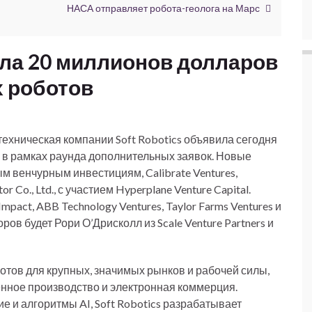
НАСА отправляет робота-геолога на Марс
рала 20 миллионов долларов
 роботов
хническая компании Soft Robotics объявила сегодня
в в рамках раунда дополнительных заявок. Новые
 венчурным инвестициям, Calibrate Ventures,
r Co., Ltd., с участием Hyperplane Venture Capital.
act, ABB Technology Ventures, Taylor Farms Ventures и
ров будет Рори О’Дрисколл из Scale Venture Partners и
ботов для крупных, значимых рынков и рабочей силы,
менное производство и электронная коммерция.
 и алгоритмы AI, Soft Robotics разрабатывает