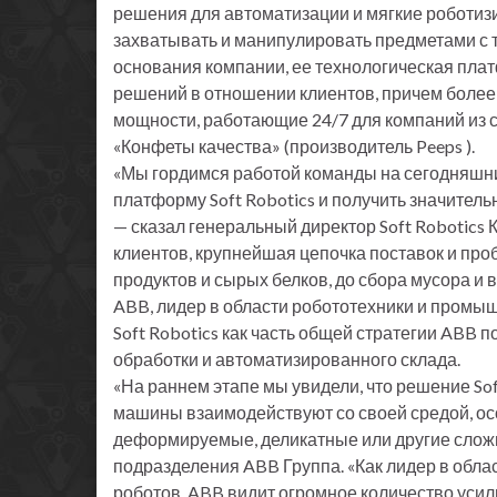
решения для автоматизации и мягкие роботиз
захватывать и манипулировать предметами с т
основания компании, ее технологическая пла
решений в отношении клиентов, причем более
мощности, работающие 24/7 для компаний из с
«Конфеты качества» (производитель Peeps ).
«Мы гордимся работой команды на сегодняшни
платформу Soft Robotics и получить значител
— сказал генеральный директор Soft Robotics
клиентов, крупнейшая цепочка поставок и про
продуктов и сырых белков, до сбора мусора и
ABB, лидер в области робототехники и промы
Soft Robotics как часть общей стратегии AB
обработки и автоматизированного склада.
«На раннем этапе мы увидели, что решение Soft
машины взаимодействуют со своей средой, осо
деформируемые, деликатные или другие сложн
подразделения ABB Группа. «Как лидер в обл
роботов, ABB видит огромное количество уси