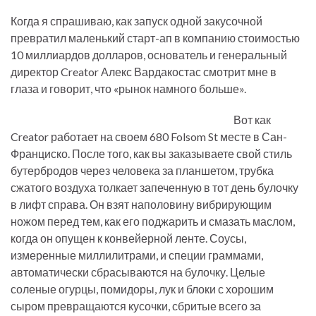
Когда я спрашиваю, как запуск одной закусочной
превратил маленький старт-ап в компанию стоимостью
10 миллиардов долларов, основатель и генеральный
директор Creator Алекс Вардакостас смотрит мне в
глаза и говорит, что «рынок намного больше».
Вот как
Creator работает на своем 680 Folsom St месте в Сан-
Франциско. После того, как вы заказываете свой стиль
бутербродов через человека за планшетом, трубка
сжатого воздуха толкает запеченную в тот день булочку
в лифт справа. Он взят наполовину вибрирующим
ножом перед тем, как его поджарить и смазать маслом,
когда он опущен к конвейерной ленте. Соусы,
измеренные миллилитрами, и специи граммами,
автоматически сбрасываются на булочку. Целые
соленые огурцы, помидоры, лук и блоки с хорошим
сыром превращаются кусочки, сбритые всего за