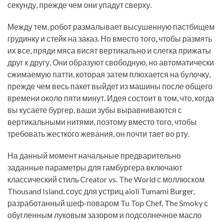
секунду, прежде чем они упадут сверху.
Между тем, робот размалывает высушенную пастбищем
грудинку и стейк на заказ. Но вместо того, чтобы размять
их все, пряди мяса висят вертикально и слегка прижаты
друг к другу. Они образуют свободную, но автоматически
сжимаемую патти, которая затем плюхается на булочку,
прежде чем весь пакет выйдет из машины после общего
времени около пяти минут. Идея состоит в том, что, когда
вы кусаете бургер, ваши зубы выравниваются с
вертикальными нитями, поэтому вместо того, чтобы
требовать жесткого жевания, он почти тает во рту.
На данный момент начальные предварительно
заданные параметры для гамбургера включают
классический стиль Creator vs. The World с моллюском
Thousand Island, соус для устриц aioli Tumami Burger,
разработанный шеф-поваром Tu Top Chef, The Smoky с
обугленным луковым зазором и подсолнечное масло