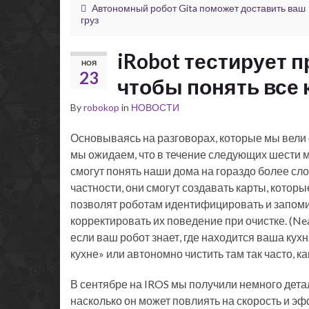
Автономный робот Gita поможет доставить ваш
груз
iRobot тестирует 
НОЯ
23
чтобы понять все 
By
robokop
in
НОВОСТИ
Основываясь на разговорах, которые мы вели
мы ожидаем, что в течение следующих шести 
смогут понять наши дома на гораздо более сло
частности, они смогут создавать карты, котор
позволят роботам идентифицировать и запом
корректировать их поведение при очистке. (Ne
если ваш робот знает, где находится ваша кух
кухне» или автономно чистить там так часто, к
В сентябре на IROS мы получили немного детале
насколько он может повлиять на скорость и 