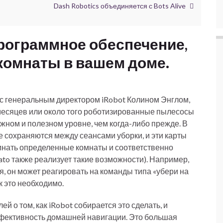
Dash Robotics объединяется с Bots Alive
программное обеспечение,
комнаты в вашем доме.
 с генеральным директором iRobot Колином Энглом,
месяцев или около того роботизированные пылесосы
жном и полезном уровне, чем когда-либо прежде. В
ые сохраняются между сеансами уборки, и эти карты
инать определенные комнаты и соответственно
ato также реализует такие возможности). Например,
ня, он может реагировать на команды типа «убери на
ак это необходимо.
й о том, как iRobot собирается это сделать, и
эффективность домашней навигации. Это большая