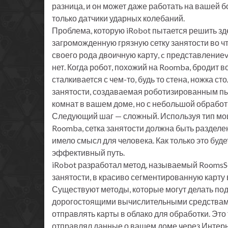
разница, и он может даже работать на вашей б
только датчики ударных колебаний.
Проблема, которую iRobot пытается решить зде
загроможденную грязную сетку занятости во чт
своего рода двоичную карту, c представлениеv 
нет. Когда робот, похожий на Roomba, бродит во
сталкивается с чем-то, будь то стена, ножка ст
занятости, создаваемая роботизированным пы
комнат в вашем доме, но с небольшой обработ
Следующий шаг — сложный. Используя тип мо
Roomba, сетка занятости должна быть разделен
имело смысл для человека. Как только это буд
эффективный путь.
iRobot разработал метод, называемый RoomsS
занятости, в красиво сегментированную карту
Существуют методы, которые могут делать под
дорогостоящими вычислительными средствами,
отправлять карты в облако для обработки. Это
отправлял данные о вашем доме через Интерне