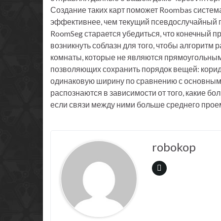
Создание таких карт поможет Roombas система
эффективнее, чем текущий псевдослучайный 
RoomSeg старается убедиться, что конечный п
возникнуть соблазн для того, чтобы алгоритм
комнаты, которые не являются прямоугольным
позволяющих сохранить порядок вещей: корид
одинаковую ширину по сравнению с основным 
распознаются в зависимости от того, какие бо
если связи между ними больше среднего прое
robokop