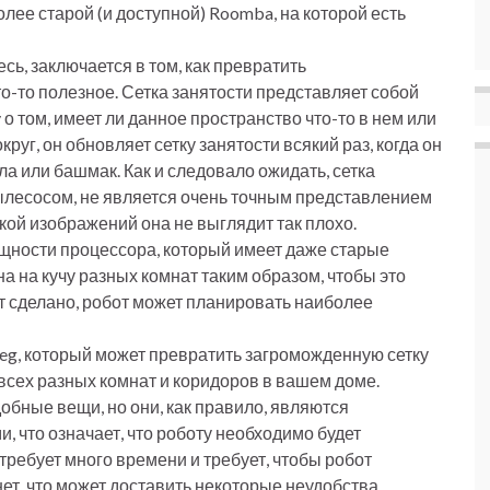
олее старой (и доступной) Roomba, на которой есть
сь, заключается в том, как превратить
о-то полезное. Сетка занятости представляет собой
о том, имеет ли данное пространство что-то в нем или
круг, он обновляет сетку занятости всякий раз, когда он
ола или башмак. Как и следовало ожидать, сетка
лесосом, не является очень точным представлением
кой изображений она не выглядит так плохо.
щности процессора, который имеет даже старые
а на кучу разных комнат таким образом, чтобы это
ет сделано, робот может планировать наиболее
eg, который может превратить загроможденную сетку
 всех разных комнат и коридоров в вашем доме.
обные вещи, но они, как правило, являются
 что означает, что роботу необходимо будет
 требует много времени и требует, чтобы робот
т, что может доставить некоторые неудобства.